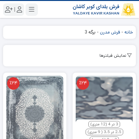
|
خانه
-
فرش مدرن
-
برگه 3
نمایش فیلترها
٪24
٪24
3 در 4 (12 متری)
2.5 در 3.5 ( 9 متری)