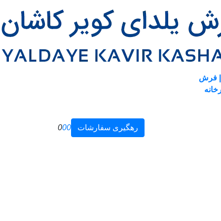
| فرش
خانه
رهگیری سفارشات
0
0
0