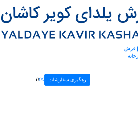
| فرش
خانه
رهگیری سفارشات
0
0
0