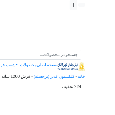
|
صفحه اصلی
محصولات
شعب فر
خانه
-
کلکسیون غدیر (برجسته)
-
فرش 1200 شانه طرح افشان ناهید
٪24 تخفیف