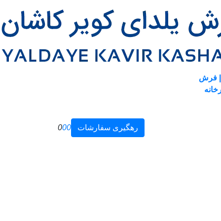
| فرش
خانه
رهگیری سفارشات
0
0
0