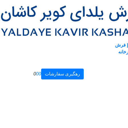
| فرش
خانه
رهگیری سفارشات
0
0
0