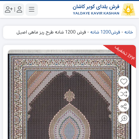
|
خانه
-
فرش1200 شانه
-
فرش 1200 شانه طرح ریز ماهی اصیل
2
4
ت
خ
ف
ی
٪
ف