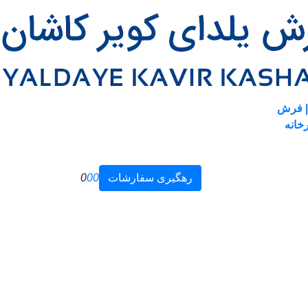
| فرش
خانه
رهگیری سفارشات
0
0
0