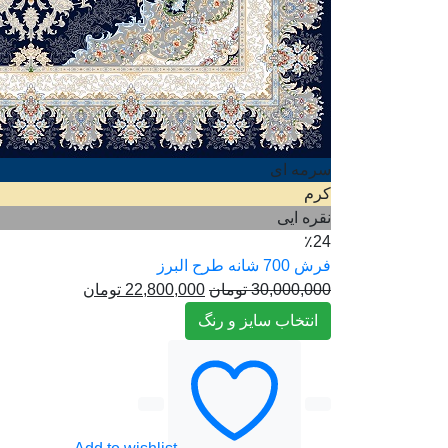
سرمه ای
کرم
نقره ایی
٪24
فرش 700 شانه طرح البرز
30,000,000
تومان
22,800,000
تومان
انتخاب سایز و رنگ